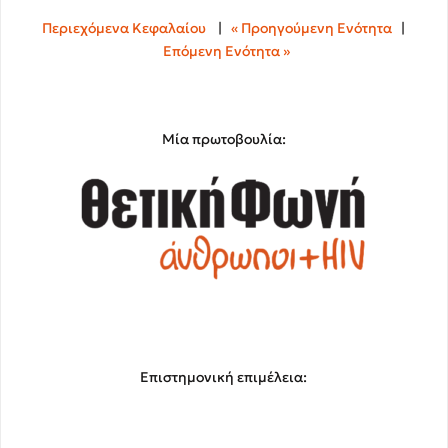
Περιεχόμενα Κεφαλαίου
|
« Προηγούμενη Ενότητα
|
Επόμενη Ενότητα »
Μία πρωτοβουλία:
Επιστημονική επιμέλεια: