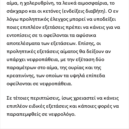
αίμα, η χολερυθρίνη, τα λευκά αιμοσφαίρια, το
σάκχαρο και οι κετόνες (ενδείξεις διαβήτη). Ο εν
λόγω προληπτικός έλεγχος μπορεί να υποδείξει
ποιες επιπλέον εξετάσεις πρέπει να κάνεις για να
εντοπίσεις σε τι οφείλονται τα αφύσικα
αποτελέσματα των εξετάσεων. Επίσης, οι
προληπτικές εξετάσεις αίματος θα δείξουν αν
υπάρχει νεφροπάθεια, με την εξέταση δύο
παραμέτρων στο αίμα, της ουρίας και της
κρεατινίνης, των οποίων τα υψηλά επίπεδα
οφείλονται σε νεφροπάθεια.
Σε τέτοιες περιπτώσεις, ίσως χρειαστεί να κάνεις
επιπλέον ειδικές εξετάσεις και κάποιες φορές να
παραπεμφθείς σε νεφρολόγο.